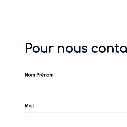
Pour nous contac
Leave
Nom Prénom
this
field
blank
Mail