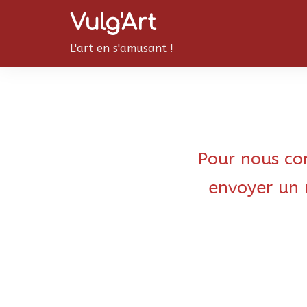
Aller
Vulg'Art
au
contenu
L'art en s'amusant !
Pour nous con
envoyer un 