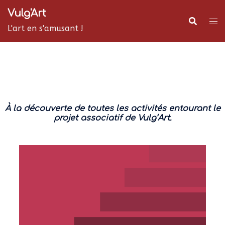
Aller
Vulg'Art
au
L'art en s'amusant !
contenu
À la découverte de toutes les activités entourant le
projet associatif de Vulg’Art.